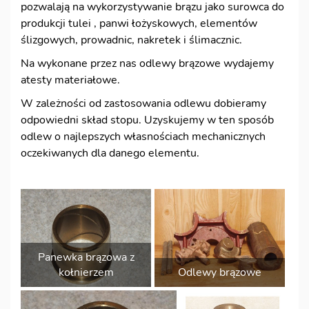
pozwalają na wykorzystywanie brązu jako surowca do
produkcji tulei , panwi łożyskowych, elementów
WAŁKI, TULEJE, PANEWKI I ŁOŻYSKA ŚLIZGOWE ORAZ
ślizgowych, prowadnic, nakretek i ślimacznic.
ŚLIMACZNICE
Na wykonane przez nas odlewy brązowe wydajemy
ELEMENTY MASZYN I URZĄDZEŃ
atesty materiałowe.
W zależności od zastosowania odlewu dobieramy
ODLEWY CZĘŚCI DO POJAZDÓW ZABYTKOWYCH
odpowiedni skład stopu. Uzyskujemy w ten sposób
odlew o najlepszych własnościach mechanicznych
LITERY I CYFRY MOSIĘŻNE
oczekiwanych dla danego elementu.
TABLICE Z MOSIĄDZU
STATUETKI
MODELE ODLEWNICZE 3D
Panewka brązowa z
STOPY METALI
kołnierzem
Odlewy brązowe
GALERIA